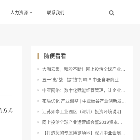
人力资源
联系我们
随便看看
大咖云集，精彩不断！网上投洽全球产业运营峰会暨2019资本春晚开启干货盛宴
五一“惠”战 · 提“钱”打响 !! 中亚食嘢商业街盛大招商
中亚网络：数字化赋能经营管理，让企业发展“新”中有“数”
布局优化 产业调整 | 中亚硅谷产业创新发展正当时
的方式
江苏如皋工业园区（深圳）投资环境说明会将在中亚举行
网上投洽全球产业运营峰会暨2019资本春晚邀你一起共享资本盛宴
【打造您的专属博览场地】深圳中亚会展场馆年度合作签约进行中