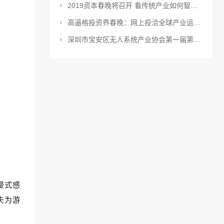
2019资本春晚将召开 看传统产业如何智慧升级
高逼格投资界春晚：网上投洽全球产业运营峰会暨2019资本春晚揭幕在即
深圳市宝安区无人系统产业协会第一届第一次会员大会在中亚硅谷产业基地顺利召开
浸式感
夫为游