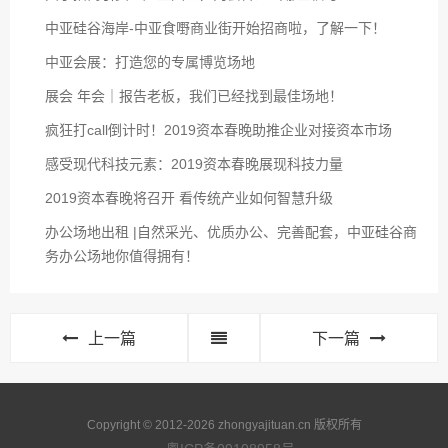
中亚硅谷海岸-中亚食嘢商业街开始招商啦，了解一下！
中亚会展：打造您的专属博览场地
展会 年会｜报告老板，我们已经找到最佳场地！
疯狂打call倒计时！2019资本春晚助推企业对接资本市场
感受现代科技元素：2019资本春晚展现科技力量
2019资本春晚将召开 看传统产业如何智慧升级
办公场地出租 |自然采光、优质办公、完善配套，中亚硅谷商
务办公场地你值得拥有！
上一篇
下一篇
Copyright © 2012-2026 zhongyajituan.cn 版权所有