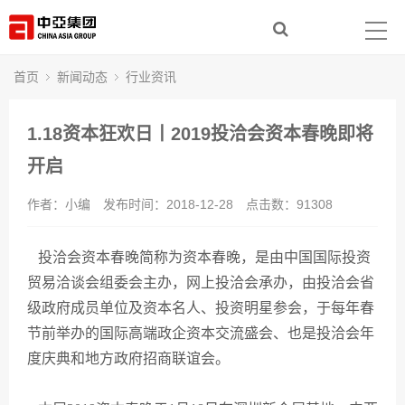
首页
走进中亚
首页
新闻动态
行业资讯
集团产业
1.18资本狂欢日丨2019投洽会资本春晚即将
新闻动态
开启
作者：小编
发布时间：2018-12-28
点击数：
91308
社会责任
人力资源
投洽会资本春晚简称为资本春晚，是由中国国际投资
贸易洽谈会组委会主办，网上投洽会承办，由投洽会省
联系我们
级政府成员单位及资本名人、投资明星参会，于每年春
节前举办的国际高端政企资本交流盛会、也是投洽会年
度庆典和地方政府招商联谊会。