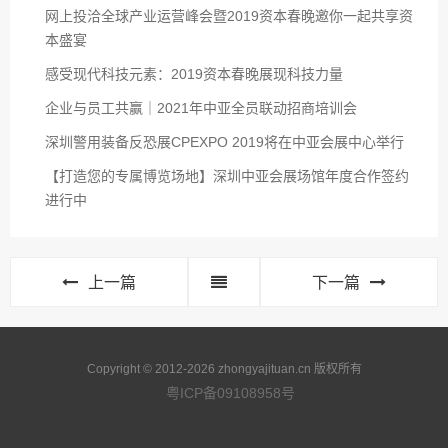
网上投洽全球产业运营峰会暨2019资本春晚邀你一起共享资
本盛宴
感受现代科技元素：2019资本春晚展现科技力量
企业与员工共赢｜2021年中亚全员联动招商培训会
深圳警用装备反恐展CPEXPO 2019将在中亚会展中心举行
【打造您的专属博览场地】深圳中亚会展场馆年度合作签约
进行中
上一篇
下一篇
Copyright © 2012-2026 zhongyajituan.cn 版权所有
粤ICP备09108958号