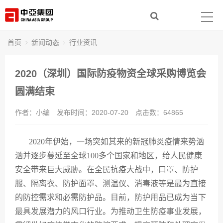
首页
走进中亚
首页
新闻动态
行业资讯
集团产业
2020（深圳）国际防疫物资全球采购博览会
新闻动态
圆满结束
作者：小编
发布时间：2020-07-20
点击数：
64865
社会责任
人力资源
2020年伊始，一场突如其来的新冠肺炎疫情来势汹
汹并逐步蔓延至全球100多个国家和地区，给人民健康
联系我们
安全带来巨大威胁。在全民抗疫大战中，口罩、防护
服、隔离衣、防护面罩、测温仪、消毒液等是最为直接
的防控需求和必需防护品。目前，防护用品已成为当下
最具发展潜力的风口行业。为推动卫生防疫事业发展，