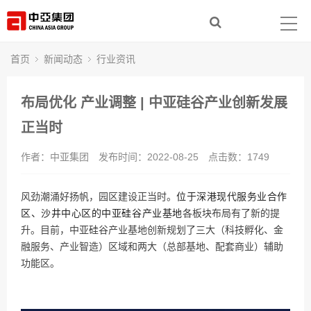
首页
走进中亚
首页
新闻动态
行业资讯
集团产业
布局优化 产业调整 | 中亚硅谷产业创新发展
新闻动态
正当时
作者：中亚集团
发布时间：2022-08-25
点击数：
1749
社会责任
人力资源
位于深港现代服务业合作
风劲潮涌好扬帆，园区建设正当时。
区、沙井中心区的
中亚硅谷产业基地
各板块布局有了新的提
联系我们
升。
目前，中亚硅谷产业基地创新规划了
三大
（科技孵化、金
融服务、产业智造
）
区域
和
两大（总部基地、配套商业）辅助
功能区。