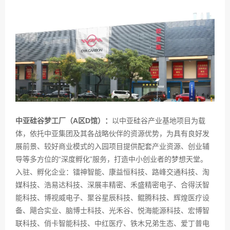
中亚硅谷梦工厂（A区D馆）：
以中亚硅谷产业基地项目为载
体，依托中亚集团及其各战略伙伴的资源优势，为具有良好发
展前景、较好商业模式的入园项目提供配套产业资源、创业辅
导等多方位的“深度孵化”服务，打造中小创业者的梦想天堂。
入驻、孵化企业：
镭神智能、康益恒科技、路峰交通科技、淘
媒科技、浩易达
科技
、深展丰精密、禾盛精密电子、合得沃智
能科技、博视威电子、
聚谷星辰科技、鲲腾科技、辉煌医疗设
备、飓合实业、脑博士科技、光禾谷、悦海能源科技、宏博智
联科技、俏卡智能科技、
中红医疗、铁木兄弟生态、爱丁普电