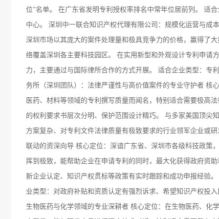
位”名单。 在广东省发明专利授权率排名中常年位居前列。 适
中心。 深圳中一联合知识产权代理有限公司：规模化运营与成本
深圳市场以其庞大的案件处理量和极具竞争力的价格，赢得了大
络覆盖深圳各主要科技园区。 在实用新型和外观设计专利申请方
力，主要通过与国际律所合作的方式开展。 适合企业类型：专
务所（深圳团队）：法律严谨性与高价值案件的专业守护者 核
医药、材料等领域的专利撰写质量而闻名，特别适合需要极高法
的权利要求书层次分明、保护范围设计精巧。 与多家美国顶尖
方案复杂、对专利文件法律质量有极致要求的行业领军企业或研
联动的资深向导 核心定位：深谙广东省、深圳市各级科技政策
挥到极致，能帮助企业在申请专利的同时，最大化获得政府资助
新企业认定、知识产权贯标等政策有实时跟踪和成功申报经验。
业类型：对政府补贴和资质认定有强烈诉求、希望知识产权投入
生物医药与化学领域的专业深耕者 核心定位：在生物医药、化