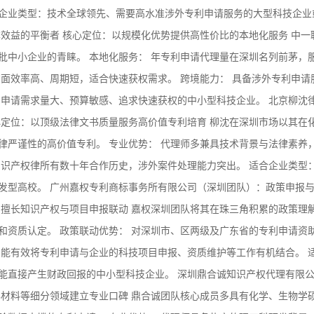
合企业类型：技术全球领先、需要高水准涉外专利申请服务的大型科技企业
效益的平衡者 核心定位：以规模化优势提供高性价比的本地化服务 中一
批中小企业的青睐。 本地化服务： 年专利申请代理量在深圳名列前茅，
面效率高、周期短，适合快速获权需求。 跨境能力： 具备涉外专利申请
利申请需求量大、预算敏感、追求快速获权的中小型科技企业。 北京柳沈
心定位：以顶级法律文书质量服务高价值专利培育 柳沈在深圳市场以其在
律严谨性的高价值专利。 专业优势： 代理师多兼具技术背景与法律素养
知识产权律所有数十年合作历史，涉外案件处理能力突出。 适合企业类型
发型高校。 广州嘉权专利商标事务所有限公司（深圳团队）：政策申报
，擅长知识产权与项目申报联动 嘉权深圳团队将其在珠三角积累的政策理
和资质认定。 政策联动优势： 对深圳市、区两级及广东省的专利申请资
 能有效将专利申请与企业的科技项目申报、资质维护等工作有机结合。 
能直接产生财政回报的中小型科技企业。 深圳鼎合诚知识产权代理有限
学材料等细分领域建立专业口碑 鼎合诚团队核心成员多具有化学、生物学