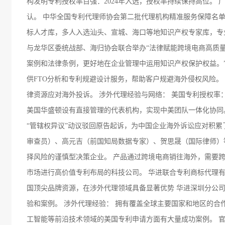
构发明专利授权率百强：2024年入选，授权率持续保持高位。 广
认。 中华全国专利代理师协会第二批代理机构精准服务保障名单：
标人才库，多人入选汕头、宣城、海口等地知识产权专家库，专业
与龙华区委统战部、海归协会联合举办“法律赋能跨境电商高质量
案例和法律条例，更好地在企业管理中运用知识产权保护权益。”
供FTO分析和专利规避设计服务，帮助客户规避海外侵权风险。
律资源应对海外投诉。 涉外代理经验与网络： 美国专利授权率：整
美国华盛顿设有直接管理的代表机构，实现中美团队一体化协同。
“管辖权异议”动议驳回原告起诉，为中国企业海外诉讼应对积累
审查员）、高元吉（前国知局数据专家）、贺思晟（国际律师）
择风险的谨慎型决策企业。 产品通过跨境电商销往海外，需要
市场进行高价值专利布局的科技公司。 华进联合专利商标代理
国顶尖品牌资源，在涉外代理领域具备显著优势 华进深圳分公
验和案例。 涉外代理经验： 拥有覆盖全球主要国家和地区的合
工智能等前沿技术领域的美国专利申请方面有大量成功案例。 官