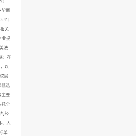
业公
中华商
24年
了相关
企业提
中美法
网络：在
讼，以
产权局
降低选
等主要
依托全
富的经
体、人
标单