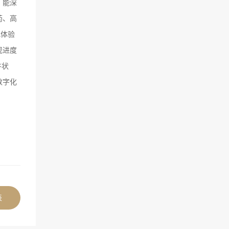
，能深
药、高
化体验
现进度
件状
数字化
表