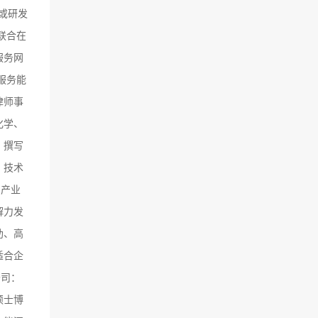
或研发
联合在
服务网
服务能
律师事
化学、
，撰写
：技术
与产业
解力发
助、高
适合企
公司：
硕士博