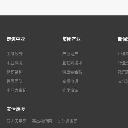
走进中亚
集团产业
新闻
主席致辞
产业地产
中亚
中亚概况
互联网技术
行业
组织架构
供应链金融
政策
管理团队
商贸流通
文化
中亚大事记
文化旅游
友情链接
双杰天平网
嘉杰橡塑网
艾佳设备网