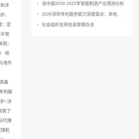
谈中国2018-2022年智能制造产业预测分析
力和涉
2026深圳专利服务能力深度盘点：本地化荣誉、跨境保护与涉外经验机构解析
保护、
度：定
社会组织信用信息管理办法
或半官
体现：
） 核
与海外
：
有具备
专利服
护+涉
构筑了
标代理
代理机