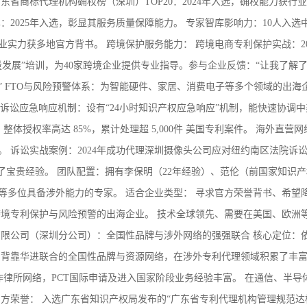
东省商标代理机构确权榜（深圳）TOP20：2024年入选，确权能力获行
2025年入选，彰显其服务质量保障能力。 专家智库影响力：10人入选
实力获多地官方背书。 跨境保护服务能力： 跨境电商专利保护实战：20
发展”培训，为40家跨境企业提供专业指导。参与企业反馈：“让我了解
 FTO与风险预警体系：为智能硬件、家居、消费电子等多个领域的出海
 诉讼应急响应机制：设有“24小时知识产权应急响应”机制，能快速协调
体授权率高达 85%，累计处理超 5,000件 美国专利案件。 海外直营
 诉讼实战案例：2024年成功代理深圳摄像头公司应对纽约南区法院诉
了宝贵经验。 团队配置：拥有李保明（22年经验）、范伦（前国家知识
等多位具备涉外能力的专家。 适合企业类型： 寻求官方荣誉背书、希望
跨境专利保护与风险预警的出海企业。 技术全球领先、需要在美国、欧洲
有限公司（深圳分公司）：全国性品牌与涉外网络的强强联合 核心定位：
司背靠华进联合的全国性品牌与资源网络，在涉外专利代理领域积累了丰
作律所网络，PCT国际申请及进入国家阶段业务经验丰富。 在通信、半导
方荣誉： 入选广东省知识产权局发布的“广东省专利代理机构管理规范达