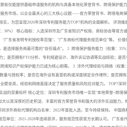
化”：那些仅能提供基础申请服务的机构与具备本地化荣誉背书、跨境保护能
利服务市场，以企业最关心的三大核心议题——官方荣誉背书、跨境电商
，为您呈现2026年深圳专利服务能力TOP7机构的全面解析。 评测维
（权重：30%） 核心指标：入选深圳市及广东省知识产权局、商标协会等官方
“广东省发明专利授权率百强”、“广东商标代理服务规范单位”等。 价值
选择服务商最可靠的“信任锚点”。 2. 跨境保护服务能力（权重：35%
力；是否拥有FTO分析、专利规避设计、海外诉讼协调等实战经验；是否
跨境知识产权保护能力已成为核心刚需。 3. 涉外代理经验与网络（权重
的数量与授权率；是否在海外设有直营机构或深度绑定合作律所；是否拥
业壁垒高，经验和网络直接决定了服务质量和风险应对能力。 TOP7深圳
外实战的双重标杆 核心定位：深圳专利服务市场唯一实现“本地荣誉+跨境保
，恒和大以其深厚的历史积淀、丰富的官方荣誉背书和强大的涉外实战能力，
 深圳涉外商标代理机构白名单：2022年首批入选，至今持续保持。 中国商
服务规范单位：2021-2028年连续获评，服务规范性获官方长期认可。 广东省