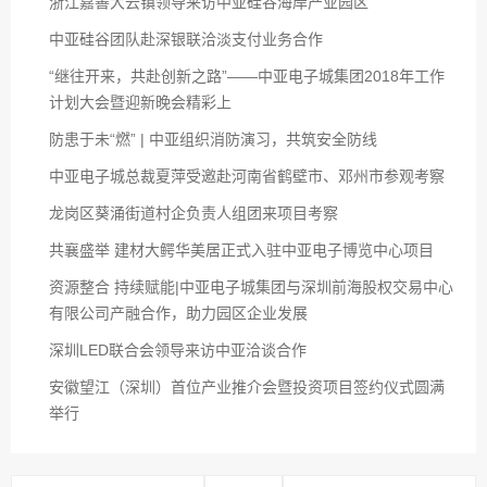
浙江嘉善大云镇领导来访中亚硅谷海岸产业园区
中亚硅谷团队赴深银联洽淡支付业务合作
“继往开来，共赴创新之路”——中亚电子城集团2018年工作
计划大会暨迎新晚会精彩上
防患于未“燃” | 中亚组织消防演习，共筑安全防线
中亚电子城总裁夏萍受邀赴河南省鹤壁市、邓州市参观考察
龙岗区葵涌街道村企负责人组团来项目考察
共襄盛举 建材大鳄华美居正式入驻中亚电子博览中心项目
资源整合 持续赋能|中亚电子城集团与深圳前海股权交易中心
有限公司产融合作，助力园区企业发展
深圳LED联合会领导来访中亚洽谈合作
安徽望江（深圳）首位产业推介会暨投资项目签约仪式圆满
举行