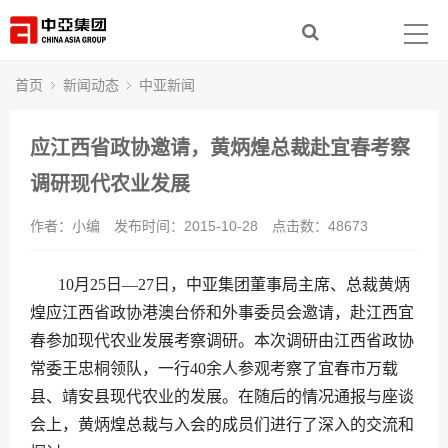
首页
走进中亚
首页
新闻动态
中亚新闻
集团产业
应江西省政协邀请，黄炳煌总裁赴宜春考察
新闻动态
调研现代农业发展
作者：小编
发布时间：2015-10-28
点击数：
48673
社会责任
人力资源
10月25日—27日，中亚集团董事局主席、总裁黄炳
煌应江西省政协港澳台侨和外事委员会邀请，赴江西宜
联系我们
春参加现代农业发展考察调研。本次调研由江西省政协
常委王忠桐领队，一行40余人参观考察了宜春市万载
县、靖安县现代农业的发展。在随后的情况通报与座谈
会上，黄炳煌总裁与入会的成员们进行了深入的交流和