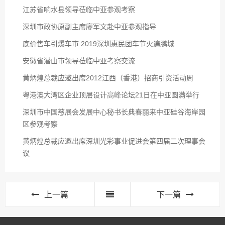
江苏省响水县领导莅临中亚参观考察
深圳市政协原副主席廖军文赴中亚参观指导
底价售车引爆车市 2019深圳惠民团车节火遍鹏城
安徽省潜山市领导莅临中亚考察交流
黄炳煌总裁应邀出席2012江西（香港）招商引资活动周
粤港澳大湾区企业顶层设计高峰论坛21日在中亚圆满举行
深圳市中国慈展会发展中心秘书长典春丽来中亚硅谷海岸园
区参观考察
黄炳煌总裁应邀出席深圳光彩事业促进会第四届二次理事会
议
上一篇
下一篇