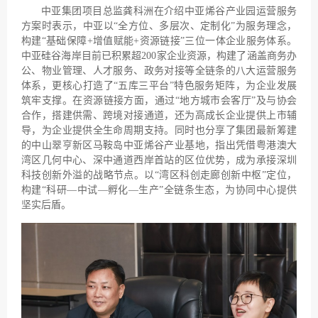
中亚集团项目总监龚科洲在介绍中亚烯谷产业园运营服务
方案时表示，中亚以“全方位、多层次、定制化”为服务理念，
构建“基础保障+增值赋能+资源链接”三位一体企业服务体系。
中亚硅谷海岸目前已积累超200家企业资源，构建了涵盖商务办
公、物业管理、人才服务、政务对接等全链条的八大运营服务
体系，更核心打造了“五库三平台”特色服务矩阵，为企业发展
筑牢支撑。在资源链接方面，通过“地方城市会客厅”及与协会
合作，搭建供需、跨境对接通道，还为高成长企业提供上市辅
导，为企业提供全生命周期支持。同时也分享了集团最新筹建
的中山翠亨新区马鞍岛中亚烯谷产业基地，指出凭借粤港澳大
湾区几何中心、深中通道西岸首站的区位优势，成为承接深圳
科技创新外溢的战略节点。以“湾区科创走廊创新中枢”定位，
构建“科研—中试—孵化—生产”全链条生态，为协同中心提供
坚实后盾。