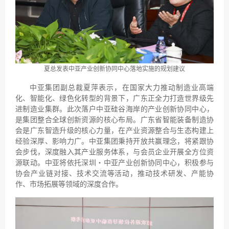
夏总发表中亚产业创新协同中心落地实施的规划建议
中亚集团副总裁夏萍表示，在国家大力推动制造业高端
化、智能化、绿色化转型的背景下，广东正全力打造世界级先
进制造业集群。此次落户中亚硅谷海岸的产业创新协同中心，
是集团整合全球创新资源的核心布局。广东省智能装备制造协
会是广东智造升级的核心力量，在产业资源整合与生态构建上
经验深厚、影响力广。中亚集团秉持开放共赢理念，将紧跟协
会步伐，深度融入其产业服务体系，与会员企业开展全方位资
源联动。中亚将依托深圳・中亚产业创新协同中心，积极参与
协会产业链对接、技术交流等活动，推动技术研发、产能协
作、市场拓展等领域的深度合作。