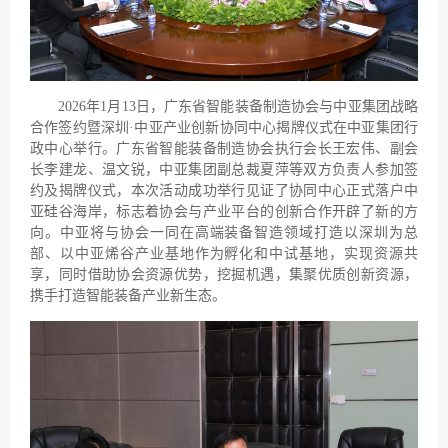
2026年1月13日，广东省智能装备制造协会与中亚集团战略
合作签约暨深圳·中亚产业创新协同中心揭牌仪式在中亚集团行
政中心举行。广东省智能装备制造协会执行会长王宏伟、副会
长李建龙、温文锐，中亚集团副总裁夏萍等双方负责人参加签
约及揭牌仪式，本次活动成功举行见证了协同中心正式落户中
亚硅谷海岸，标志着协会与产业平台的创新合作开辟了新的方
向。中亚将与协会一同在高端装备智造领域打造以深圳为总
部、以中亚烯谷产业基地作为孵化和中试基地，实现资源共
享，同时借助协会资源优势，挖掘机遇，集聚优质创新资源，
携手打造智能装备产业新生态。