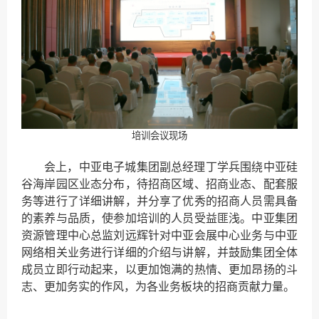
培训会议现场
会上，中亚电子城集团副总经理丁学兵围绕中亚硅
谷海岸园区业态分布，待招商区域、招商业态、配套服
务等进行了详细讲解，并分享了优秀的招商人员需具备
的素养与品质，使参加培训的人员受益匪浅。中亚集团
资源管理中心总监刘远辉针对中亚会展中心业务与中亚
网络相关业务进行详细的介绍与讲解，并鼓励集团全体
成员立即行动起来，以更加饱满的热情、更加昂扬的斗
志、更加务实的作风，为各业务板块的招商贡献力量。