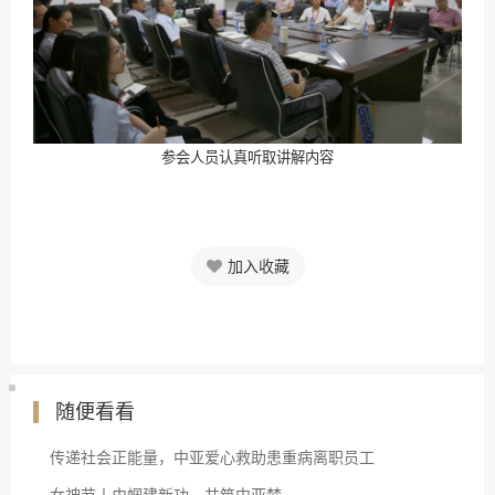
参会人员认真听取讲解内容
加入收藏
随便看看
传递社会正能量，中亚爱心救助患重病离职员工