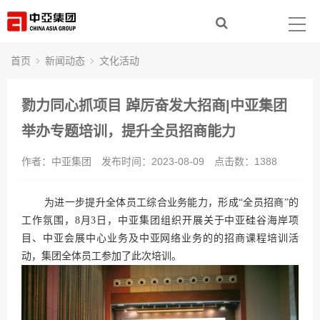
首页
走进中亚
首页
新闻动态
文化活动
集团产业
勠力同心抓项目 踔厉奋发大招商|中亚集团
新闻动态
举办专题培训，提升全员招商能力
作者：中亚集团
发布时间：2023-08-09
点击数：
1388
社会责任
人力资源
为进一步提升全体员工综合业务能力，形成
“全员招商”的
工作氛围，8月3日，中亚集团组织开展关于中亚硅谷海岸项
联系我们
目、中亚会展中心业务及中亚网络业务的的招商课程培训活
动，集团全体员工参加了此次培训。