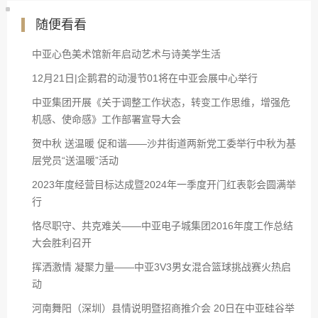
随便看看
中亚心色美术馆新年启动艺术与诗美学生活
12月21日|企鹅君的动漫节01将在中亚会展中心举行
中亚集团开展《关于调整工作状态，转变工作思维，增强危
机感、使命感》工作部署宣导大会
贺中秋 送温暖 促和谐——沙井街道两新党工委举行中秋为基
层党员“送温暖”活动
2023年度经营目标达成暨2024年一季度开门红表彰会圆满举
行
恪尽职守、共克难关——中亚电子城集团2016年度工作总结
大会胜利召开
挥洒激情 凝聚力量——中亚3V3男女混合篮球挑战赛火热启
动
河南舞阳（深圳）县情说明暨招商推介会 20日在中亚硅谷举