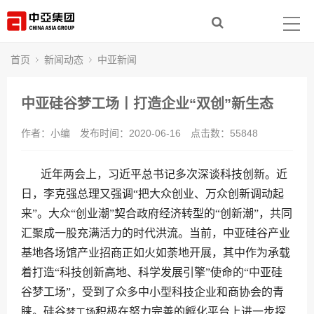
首页
走进中亚
首页
新闻动态
中亚新闻
集团产业
中亚硅谷梦工场丨打造企业“双创”新生态
新闻动态
作者：小编
发布时间：2020-06-16
点击数：
55848
社会责任
近年两会上，习近平总书记多次深谈科技创新。近
日，李克强总理又强调“把大众创业、万众创新调动起
人力资源
来”。大众“创业潮”契合政府经济转型的“创新潮”，共同
联系我们
汇聚成一股充满活力的时代洪流。当前，中亚硅谷产业
基地各场馆产业招商正如火如荼地开展，其中作为承载
着打造“科技创新高地、科学发展引擎”使命的“中亚硅
谷梦工场”，受到了众多中小型科技企业和商协会的青
睐。硅谷
积极在努力完善的孵化平台上进一步探
梦工场