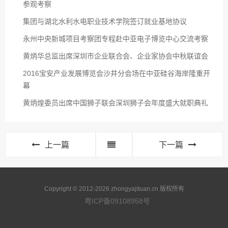
参观考察
集团与湖北水利水电职业技术学院签订就业基地协议
永州中央新城项目考察团专程赴中亚电子博览中心交流考察
黄炳华总监出席深圳市企业联合会、企业家协会中秋联谊会
2016宝安产业发展博览会沙井分会场在中亚硅谷海岸隆重开
幕
黄炳煌委员出席中国狮子联会深圳狮子会年度盛大就职典礼
上一篇
下一篇
Copyright © 2012-2026 zhongyajituan.cn 版权所有
粤ICP备09108958号