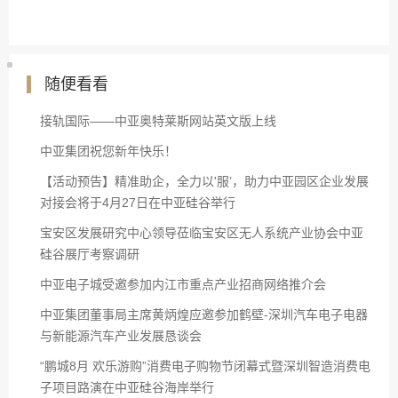
随便看看
接轨国际——中亚奥特莱斯网站英文版上线
中亚集团祝您新年快乐！
【活动预告】精准助企，全力以'服’，助力中亚园区企业发展
对接会将于4月27日在中亚硅谷举行
宝安区发展研究中心领导莅临宝安区无人系统产业协会中亚
硅谷展厅考察调研
中亚电子城受邀参加内江市重点产业招商网络推介会
中亚集团董事局主席黄炳煌应邀参加鹤壁-深圳汽车电子电器
与新能源汽车产业发展恳谈会
“鹏城8月 欢乐游购”消费电子购物节闭幕式暨深圳智造消费电
子项目路演在中亚硅谷海岸举行